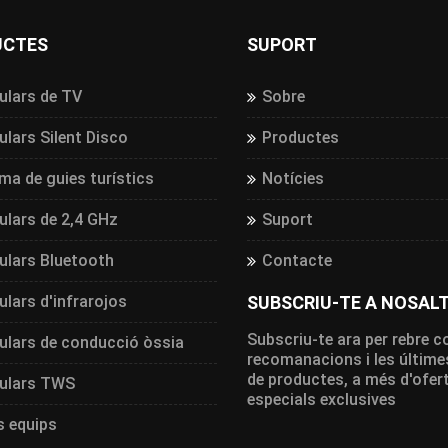
UCTES
SUPORT
ulars de TV
Sobre
ulars Silent Disco
Productes
ma de guies turístics
Notícies
ulars de 2,4 GHz
Suport
ulars Bluetooth
Contacte
ulars d'infrarojos
SUBSCRIU-TE A NOSAL
Subscriu-te ara per rebre c
ulars de conducció òssia
recomanacions i les últime
de productes, a més d'ofer
culars TWS
especials exclusives
s equips