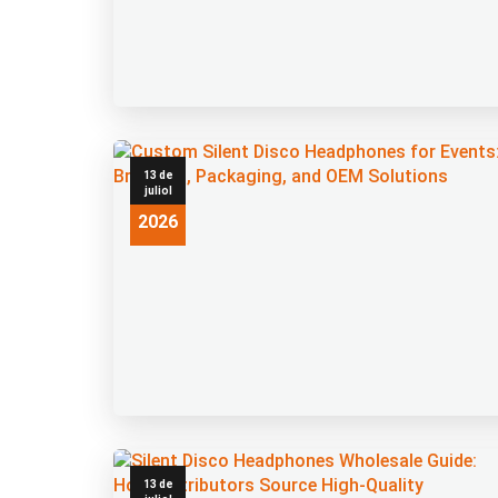
13 de
juliol
2026
13 de