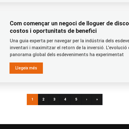
Com començar un negoci de lloguer de disco
costos i oportunitats de benefici
Una guia experta per navegar per la indústria dels esdev
inventari i maximitzar el retorn de la inversió. L'evoluci
panorama global dels esdeveniments ha experimentat
Llegeix més
1
2
3
4
5
›
»