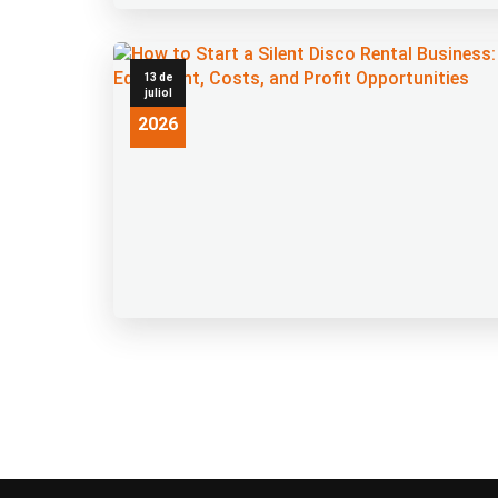
13 de
juliol
2026