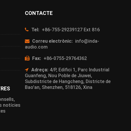
CONTACTE
Tel:
+86-755-29239127 Ext 816
Correu electrònic:
info@inda-
audio.com
Fax:
+86-0755-29764362
Adreça:
4/P, Edifici 1, Parc Industrial
Guanfeng, Nou Poble de Jiuwei,
Subdistricte de Hangcheng, Districte de
Bao'an, Shenzhen, 518126, Xina
TRES
onsells,
s notícies
tes