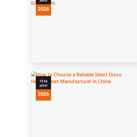
juliol
2026
13 de
juliol
2026