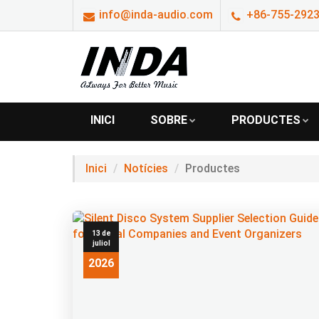
info@inda-audio.com
+86-755-2923
INICI
SOBRE
PRODUCTES
Inici
Notícies
Productes
13 de
juliol
2026