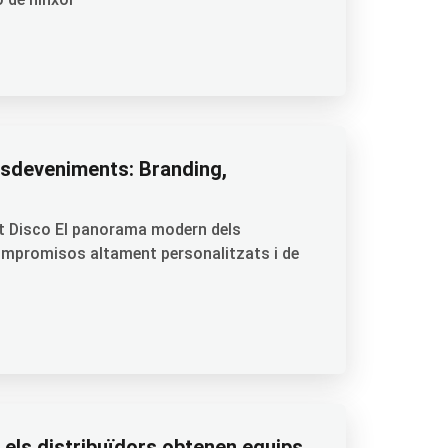
 esdeveniments: Branding,
ent Disco El panorama modern dels
ompromisos altament personalitzats i de
 els distribuïdors obtenen equips