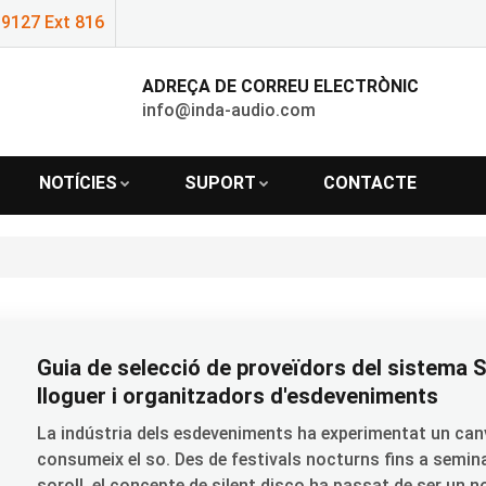
9127 Ext 816
ADREÇA DE CORREU ELECTRÒNIC
info@inda-audio.com
NOTÍCIES
SUPORT
CONTACTE
Guia de selecció de proveïdors del sistema 
lloguer i organitzadors d'esdeveniments
La indústria dels esdeveniments ha experimentat un ca
consumeix el so. Des de festivals nocturns fins a semina
soroll, el concepte de silent disco ha passat de ser un n