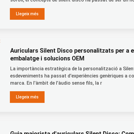
Llegeix més
Auriculars Silent Disco personalitzats per a
embalatge i solucions OEM
La importància estratègica de la personalització a Sil
esdeveniments ha passat d'experiències genèriques a c
marca. En l'àmbit de l'àudio sense fils, la r
Llegeix més
Guia majorista d'auriculars Silent Disco: Com