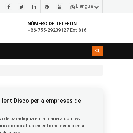
Llengua
NÚMERO DE TELÈFON
+86-755-29239127 Ext 816
Silent Disco per a empreses de
nvi de paradigma en la manera com es
ris corporatius en entorns sensibles al
o de nínxol