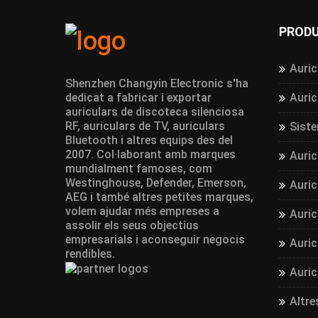
PROD
Auric
Shenzhen Changyin Electronic s'ha
dedicat a fabricar i exportar
Auric
auriculars de discoteca silenciosa
RF, auriculars de TV, auriculars
Siste
Bluetooth i altres equips des del
2007. Col·laborant amb marques
Auric
mundialment famoses, com
Westinghouse, Defender, Emerson,
Auric
AEG i també altres petites marques,
volem ajudar més empreses a
Auric
assolir els seus objectius
empresarials i aconseguir negocis
Auric
rendibles.
Auri
Altre